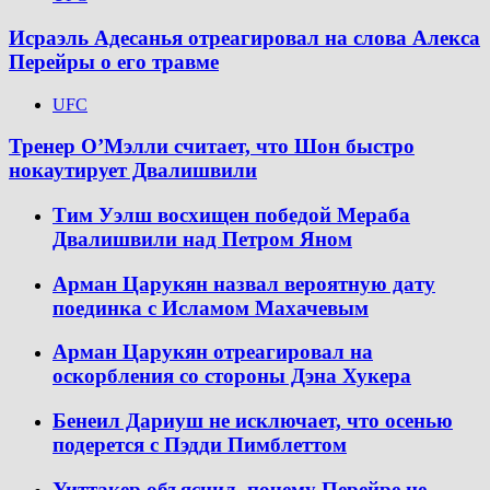
Исраэль Адесанья отреагировал на слова Алекса
Перейры о его травме
UFC
Тренер О’Мэлли считает, что Шон быстро
нокаутирует Двалишвили
Тим Уэлш восхищен победой Мераба
Двалишвили над Петром Яном
Арман Царукян назвал вероятную дату
поединка с Исламом Махачевым
Арман Царукян отреагировал на
оскорбления со стороны Дэна Хукера
Бенеил Дариуш не исключает, что осенью
подерется с Пэдди Пимблеттом
Уиттакер объяснил, почему Перейре не