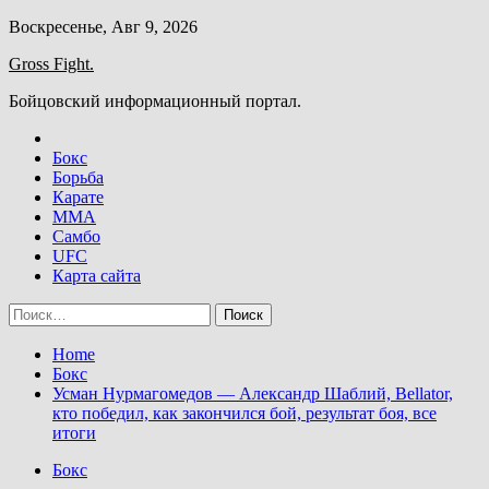
Skip
Воскресенье, Авг 9, 2026
to
Gross Fight.
content
Бойцовский информационный портал.
Бокс
Борьба
Карате
ММА
Самбо
UFC
Карта сайта
Найти:
Home
Бокс
Усман Нурмагомедов — Александр Шаблий, Bellator,
кто победил, как закончился бой, результат боя, все
итоги
Бокс