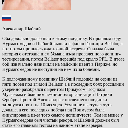
Александр Шаблий
Оба довольно долго шли к этому поединку. В прошлом году
Нурмагомедов и Шаблий вышли в финал Гран-при Bellator, а
вот потом пришлось ждать очной встречи. Сначала была
история с отстранением Усмана из-за проваленного допинг-
тестирования, потом Bellator перешёл под крыло PFL. В итоге
бой изначально назначили на майский ивент в Париже, но
Нурмагомедов не выступил на нём из-за болезни.
К долгожданному поединку Шаблий подошёл на серии из
пяти побед под эгидой Bellator, а в последних боях россиянин
уверенно разобрался с Брентом Примусом, Тофиком
Мусаевым и бывшим чемпионом организации Патрики
Фрейре. Простой Александра с последнего поединка
затянулся почти на 10 месяцев. Усман не выступал чуть
дольше, а его последняя победа над Примусом была
аннулирована из-за того самого допинг-теста. Тем не менее у
Нурмагомедова был чистый рекорд, и Шаблий должен был
стать его главным тестом на данном этапе карьеры.