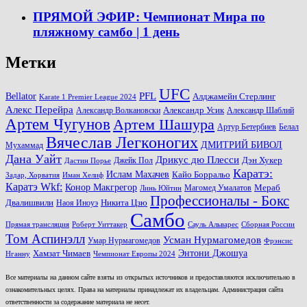
ПРЯМОЙ ЭФИР: Чемпионат Мира по
пляжному самбо | 1 день
Метки
UFC
PFL
Bellator
Алджамейн Стерлинг
Karate 1 Premier League 2024
Алекс Перейра
Александр Волкановски
Александр Усик
Александр Шаблий
Артем Чугунов
Артем Шашура
Артур Бетербиев
Белал
Вячеслав Легконогих
ДМИТРИЙ БИВОЛ
Мухаммад
Дана Уайт
Дрикус дю Плесси
Джейк Пол
Дэн Хукер
Дастин Порье
Каратэ:
Ислам Махачев
Кайо Борральо
Задар, Хорватия
Иман Хелиф
Каратэ Wkf:
Конор Макгрегор
Магомед Умалатов
Мераб
Линь Юйтин
Профессионалы - Бокс
Двалишвили
Наоя Иноуэ
Никита Цзю
Самбо
Прямая трансляция
Роберт Уиттакер
Сауль Альварес
Сборная России
Том Аспинэлл
Усман Нурмагомедов
Умар Нурмагомедов
Фрэнсис
Энтони Джошуа
Хамзат Чимаев
Нганну
Чемпионат Европы 2024
Все материалы на данном сайте взяты из открытых источников и предоставляются исключительно в
ознакомительных целях. Права на материалы принадлежат их владельцам. Администрация сайта
ответственности за содержание материала не несет.