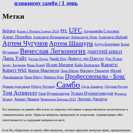
пляжному самбо | 1 день
Метки
UFC
PFL
Bellator
Алджамейн Стерлинг
Karate 1 Premier League 2024
Алекс Перейра
Александр Волкановски
Александр Усик
Александр Шаблий
Артем Чугунов
Артем Шашура
Артур Бетербиев
Белал
Вячеслав Легконогих
ДМИТРИЙ БИВОЛ
Мухаммад
Дана Уайт
Дрикус дю Плесси
Джейк Пол
Дэн Хукер
Дастин Порье
Каратэ:
Ислам Махачев
Кайо Борральо
Задар, Хорватия
Иман Хелиф
Каратэ Wkf:
Конор Макгрегор
Магомед Умалатов
Мераб
Линь Юйтин
Профессионалы - Бокс
Двалишвили
Наоя Иноуэ
Никита Цзю
Самбо
Прямая трансляция
Роберт Уиттакер
Сауль Альварес
Сборная России
Том Аспинэлл
Усман Нурмагомедов
Умар Нурмагомедов
Фрэнсис
Энтони Джошуа
Хамзат Чимаев
Нганну
Чемпионат Европы 2024
Все материалы на данном сайте взяты из открытых источников и предоставляются исключительно в
ознакомительных целях. Права на материалы принадлежат их владельцам. Администрация сайта
ответственности за содержание материала не несет.
Если Вы обнаружили на нашем сайте материалы, которые нарушают авторские права, принадлежащие