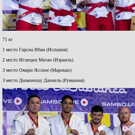
71 кг
1 место Гарсиа Ибаи (Испания)
2 место Иглицки Матан (Израиль)
3 место Омари Яссине (Марокко)
3 место Диаконешу Даниель (Румыния)