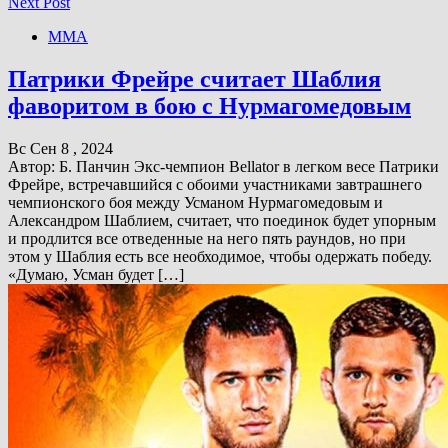
Next Post
ММА
Патрики Фрейре считает Шаблия
фаворитом в бою с Нурмагомедовым
Вс Сен 8 , 2024
Автор: Б. Панчин Экс-чемпион Bellator в легком весе Патрики
Фрейре, встречавшийся с обоими участниками завтрашнего
чемпионского боя между Усманом Нурмагомедовым и
Александром Шаблием, считает, что поединок будет упорным
и продлится все отведенные на него пять раундов, но при
этом у Шаблия есть все необходимое, чтобы одержать победу.
«Думаю, Усман будет […]