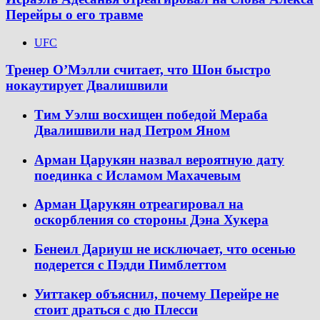
Перейры о его травме
UFC
Тренер О’Мэлли считает, что Шон быстро
нокаутирует Двалишвили
Тим Уэлш восхищен победой Мераба
Двалишвили над Петром Яном
Арман Царукян назвал вероятную дату
поединка с Исламом Махачевым
Арман Царукян отреагировал на
оскорбления со стороны Дэна Хукера
Бенеил Дариуш не исключает, что осенью
подерется с Пэдди Пимблеттом
Уиттакер объяснил, почему Перейре не
стоит драться с дю Плесси