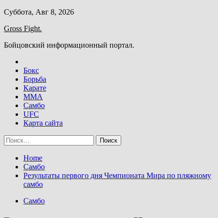
Skip
Суббота, Авг 8, 2026
to
Gross Fight.
content
Бойцовский информационный портал.
Бокс
Борьба
Карате
ММА
Самбо
UFC
Карта сайта
Найти:
Home
Самбо
Результаты первого дня Чемпионата Мира по пляжному
самбо
Самбо