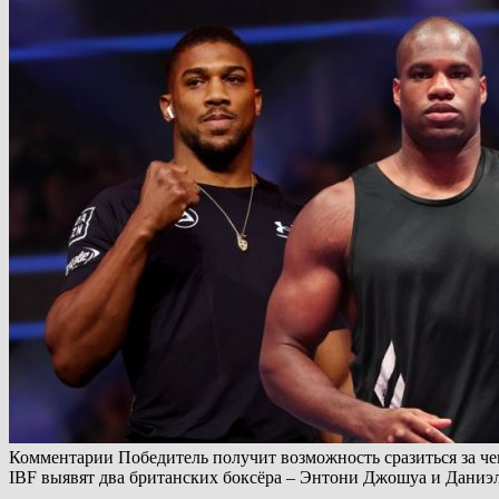
Комментарии Победитель получит возможность сразиться за че
IBF выявят два британских боксёра – Энтони Джошуа и Даниэ