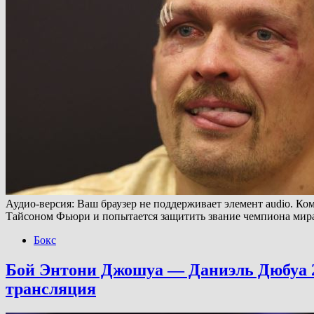
Аудио-версия: Ваш браузер не поддерживает элемент audio. Ко
Тайсоном Фьюри и попытается защитить звание чемпиона ми
Бокс
Бой Энтони Джошуа — Даниэль Дюбуа 21 
трансляция