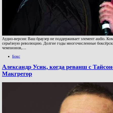
Аудио-версия: Ваш браузер не поддерживает элемент audio. 
серьёзную революцию. Долгие годы многочисленные боксёрски
чемпионов,…
Бокс
Александр Усик, когда реванш с Тайс
Макгрегор