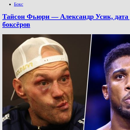
Бокс
Тайсон Фьюри — Александр Усик, дата р
боксёров