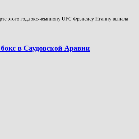
арте этого года экс-чемпиону UFC Фрэнсису Нганну выпала
 бокс в Саудовской Аравии