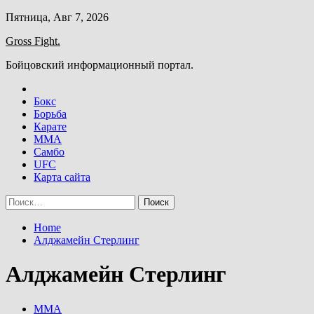
Skip
Пятница, Авг 7, 2026
to
Gross Fight.
content
Бойцовский информационный портал.
Бокс
Борьба
Карате
ММА
Самбо
UFC
Карта сайта
Найти:
Home
Алджамейн Стерлинг
Алджамейн Стерлинг
ММА