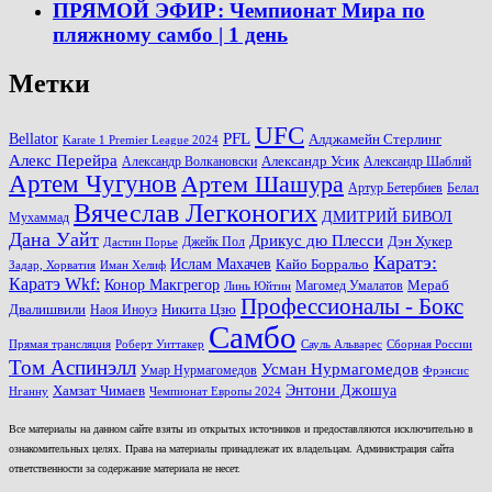
ПРЯМОЙ ЭФИР: Чемпионат Мира по
пляжному самбо | 1 день
Метки
UFC
PFL
Bellator
Алджамейн Стерлинг
Karate 1 Premier League 2024
Алекс Перейра
Александр Волкановски
Александр Усик
Александр Шаблий
Артем Чугунов
Артем Шашура
Артур Бетербиев
Белал
Вячеслав Легконогих
ДМИТРИЙ БИВОЛ
Мухаммад
Дана Уайт
Дрикус дю Плесси
Джейк Пол
Дэн Хукер
Дастин Порье
Каратэ:
Ислам Махачев
Кайо Борральо
Задар, Хорватия
Иман Хелиф
Каратэ Wkf:
Конор Макгрегор
Магомед Умалатов
Мераб
Линь Юйтин
Профессионалы - Бокс
Двалишвили
Наоя Иноуэ
Никита Цзю
Самбо
Прямая трансляция
Роберт Уиттакер
Сауль Альварес
Сборная России
Том Аспинэлл
Усман Нурмагомедов
Умар Нурмагомедов
Фрэнсис
Энтони Джошуа
Хамзат Чимаев
Нганну
Чемпионат Европы 2024
Все материалы на данном сайте взяты из открытых источников и предоставляются исключительно в
ознакомительных целях. Права на материалы принадлежат их владельцам. Администрация сайта
ответственности за содержание материала не несет.