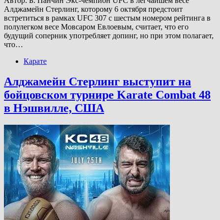
Автор: Б. Панчин Экс-чемпион UFC в легчайшем весе
Алджамейн Стерлинг, которому 6 октября предстоит
встретиться в рамках UFC 307 с шестым номером рейтинга в
полулегком весе Мовсаром Евлоевым, считает, что его
будущий соперник употребляет допинг, но при этом полагает,
что…
Карате
Алджамейн Стерлинг выступит на
бойцовском турнире Karate Combat 48
в Нэшвилле, США