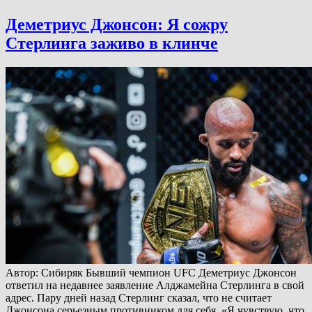
Деметриус Джонсон: Я сожру
Стерлинга заживо в клинче
Автор: Сибиряк Бывший чемпион UFC Деметриус Джонсон
ответил на недавнее заявление Алджамейна Стерлинга в свой
адрес. Пару дней назад Стерлинг сказал, что не считает
Джонсона серьезным противником для себя. «Я чувствую, что