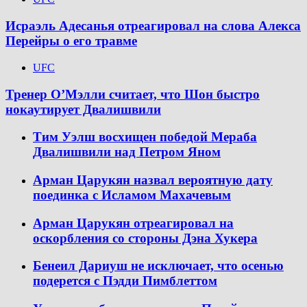
Исраэль Адесанья отреагировал на слова Алекса
Перейры о его травме
UFC
Тренер О’Мэлли считает, что Шон быстро
нокаутирует Двалишвили
Тим Уэлш восхищен победой Мераба
Двалишвили над Петром Яном
Арман Царукян назвал вероятную дату
поединка с Исламом Махачевым
Арман Царукян отреагировал на
оскорбления со стороны Дэна Хукера
Бенеил Дариуш не исключает, что осенью
подерется с Пэдди Пимблеттом