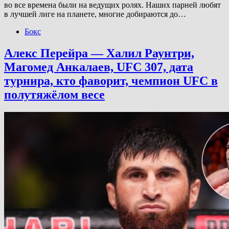
во все времена были на ведущих ролях. Наших парней любят
в лучшей лиге на планете, многие добираются до…
Бокс
Алекс Перейра — Халил Раунтри,
Магомед Анкалаев, UFC 307, дата
турнира, кто фаворит, чемпион UFC в
полутяжёлом весе