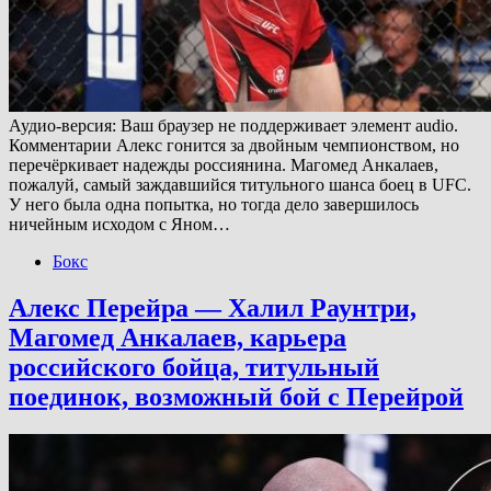
Аудио-версия: Ваш браузер не поддерживает элемент audio.
Комментарии Алекс гонится за двойным чемпионством, но
перечёркивает надежды россиянина. Магомед Анкалаев,
пожалуй, самый заждавшийся титульного шанса боец в UFC.
У него была одна попытка, но тогда дело завершилось
ничейным исходом с Яном…
Бокс
Алекс Перейра — Халил Раунтри,
Магомед Анкалаев, карьера
российского бойца, титульный
поединок, возможный бой с Перейрой