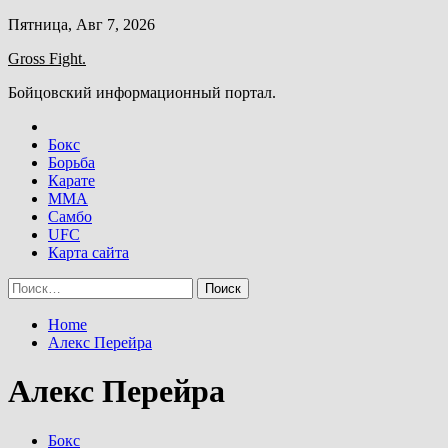
Skip
Пятница, Авг 7, 2026
to
Gross Fight.
content
Бойцовский информационный портал.
Бокс
Борьба
Карате
ММА
Самбо
UFC
Карта сайта
Найти:
Home
Алекс Перейра
Алекс Перейра
Бокс