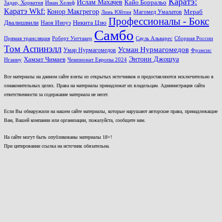
Каратэ:
Ислам Махачев
Кайо Борральо
Задар, Хорватия
Иман Хелиф
Каратэ Wkf:
Конор Макгрегор
Магомед Умалатов
Мераб
Линь Юйтин
Профессионалы - Бокс
Двалишвили
Наоя Иноуэ
Никита Цзю
Самбо
Прямая трансляция
Роберт Уиттакер
Сауль Альварес
Сборная России
Том Аспинэлл
Усман Нурмагомедов
Умар Нурмагомедов
Фрэнсис
Энтони Джошуа
Хамзат Чимаев
Нганну
Чемпионат Европы 2024
Все материалы на данном сайте взяты из открытых источников и предоставляются исключительно в
ознакомительных целях. Права на материалы принадлежат их владельцам. Администрация сайта
ответственности за содержание материала не несет.
Если Вы обнаружили на нашем сайте материалы, которые нарушают авторские права, принадлежащие
Вам, Вашей компании или организации, пожалуйста, сообщите нам.
На сайте могут быть опубликованы материалы 18+!
При цитировании ссылка на источник обязательна.