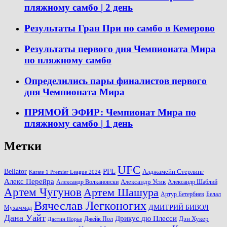
пляжному самбо | 2 день
Результаты Гран При по самбо в Кемерово
Результаты первого дня Чемпионата Мира
по пляжному самбо
Определились пары финалистов первого
дня Чемпионата Мира
ПРЯМОЙ ЭФИР: Чемпионат Мира по
пляжному самбо | 1 день
Метки
UFC
PFL
Bellator
Алджамейн Стерлинг
Karate 1 Premier League 2024
Алекс Перейра
Александр Волкановски
Александр Усик
Александр Шаблий
Артем Чугунов
Артем Шашура
Артур Бетербиев
Белал
Вячеслав Легконогих
ДМИТРИЙ БИВОЛ
Мухаммад
Дана Уайт
Дрикус дю Плесси
Джейк Пол
Дэн Хукер
Дастин Порье