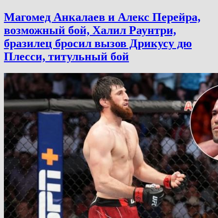
Магомед Анкалаев и Алекс Перейра,
возможный бой, Халил Раунтри,
бразилец бросил вызов Дрикусу дю
Плесси, титульный бой