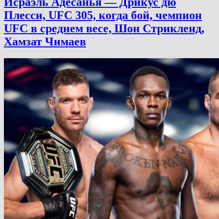
Исраэль Адесанья — Дрикус дю
Плесси, UFC 305, когда бой, чемпион
UFC в среднем весе, Шон Стрикленд,
Хамзат Чимаев