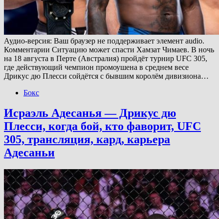
Аудио-версия: Ваш браузер не поддерживает элемент audio.
Комментарии Ситуацию может спасти Хамзат Чимаев. В ночь
на 18 августа в Перте (Австралия) пройдёт турнир UFC 305,
где действующий чемпион промоушена в среднем весе
Дрикус дю Плесси сойдётся с бывшим королём дивизиона…
Бокс
Исраэль Адесанья — Дрикус дю
Плесси, когда бой, кто фаворит, UFC
305, трансляция, кард, карьера
Адесаньи