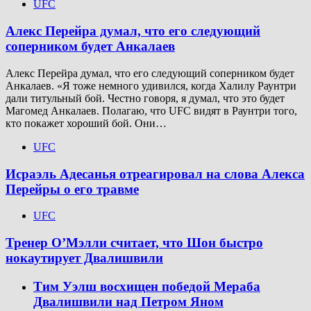
UFC
Алекс Перейра думал, что его следующий
соперником будет Анкалаев
Алекс Перейра думал, что его следующий соперником будет
Анкалаев. «Я тоже немного удивился, когда Халилу Раунтри
дали титульный бой. Честно говоря, я думал, что это будет
Магомед Анкалаев. Полагаю, что UFC видят в Раунтри того,
кто покажет хороший бой. Они…
UFC
Исраэль Адесанья отреагировал на слова Алекса
Перейры о его травме
UFC
Тренер О’Мэлли считает, что Шон быстро
нокаутирует Двалишвили
Тим Уэлш восхищен победой Мераба
Двалишвили над Петром Яном