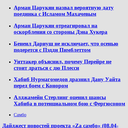
Арман Царукян назвал вероятную дату
поединка с Исламом Махачевым
Арман Царукян отреагировал на
оскорбления со стороны Дэна Хукера
Бенеил Дариуш не исключает, что осенью
подерется с Пэдди Пимблеттом
Уиттакер объяснил, почему Перейре не
стоит драться с дю Плесси
Хабиб Нурмагомедов дразнил Дану Уайта
перед боем с Конором
Алджамейн Стерлинг оценил шансы
Хабиба в потенциальном бою с Фергюсоном
Самбо
Дайджест новостей проекта «Zа самбо» (08.04-