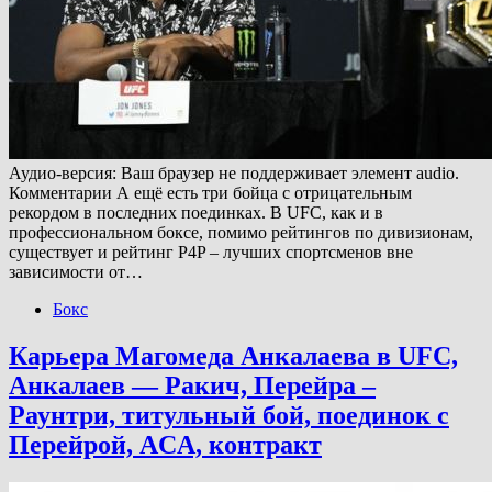
Аудио-версия: Ваш браузер не поддерживает элемент audio.
Комментарии А ещё есть три бойца с отрицательным
рекордом в последних поединках. В UFC, как и в
профессиональном боксе, помимо рейтингов по дивизионам,
существует и рейтинг P4P – лучших спортсменов вне
зависимости от…
Бокс
Карьера Магомеда Анкалаева в UFC,
Анкалаев — Ракич, Перейра –
Раунтри, титульный бой, поединок с
Перейрой, ACA, контракт