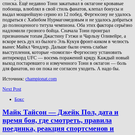
списка. Ещё недавно Тони закатывал в октагоне кровавые
побоища, влюблял в свой стиль фанатов, клепал бонусы и
выдал мощнейшую серию из 12 побед. Фергюсону не удалось
подраться с Хабибом Нурмагомедовым и не удалось добраться
до полноценного титула чемпиона. Оба этих фактора серьёзно
надломили грозного бойца. Сначала Тони проиграл
признанным топам Джастину Гэтжи и Чарльзу Оливейре, а
вскоре весь дух из былого Эль Кукуя фронт-киком в челюсть
вынес Майкл Чендлер. Дальше были очень слабые
выступления, которые «помогли» Фергюсону установить
антирекорд UFC — восемь поражений кряду. Каждый новый
выход постаревшего и измученного Тони в октагон — боль
для фанатов, но он пока не согласен уходить. А надо бы.
Источник:
championat.com
Next Post
Бокс
Майк Тайсон — Джейк Пол, дата и
время боя, где смотреть, правила
поединка, реакция спортсменов и