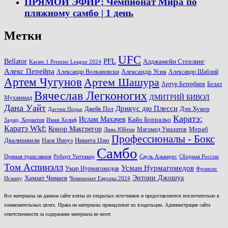
ПРЯМОЙ ЭФИР: Чемпионат Мира по
пляжному самбо | 1 день
Метки
UFC
PFL
Bellator
Алджамейн Стерлинг
Karate 1 Premier League 2024
Алекс Перейра
Александр Волкановски
Александр Усик
Александр Шаблий
Артем Чугунов
Артем Шашура
Артур Бетербиев
Белал
Вячеслав Легконогих
ДМИТРИЙ БИВОЛ
Мухаммад
Дана Уайт
Дрикус дю Плесси
Джейк Пол
Дэн Хукер
Дастин Порье
Каратэ:
Ислам Махачев
Кайо Борральо
Задар, Хорватия
Иман Хелиф
Каратэ Wkf:
Конор Макгрегор
Магомед Умалатов
Мераб
Линь Юйтин
Профессионалы - Бокс
Двалишвили
Наоя Иноуэ
Никита Цзю
Самбо
Прямая трансляция
Роберт Уиттакер
Сауль Альварес
Сборная России
Том Аспинэлл
Усман Нурмагомедов
Умар Нурмагомедов
Фрэнсис
Энтони Джошуа
Хамзат Чимаев
Нганну
Чемпионат Европы 2024
Все материалы на данном сайте взяты из открытых источников и предоставляются исключительно в
ознакомительных целях. Права на материалы принадлежат их владельцам. Администрация сайта
ответственности за содержание материала не несет.