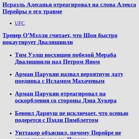
Исраэль Адесанья отреагировал на слова Алекса
Перейры о его травме
UFC
Тренер О’Мэлли считает, что Шон быстро
нокаутирует Двалишвили
Тим Уэлш восхищен победой Мераба
Двалишвили над Петром Яном
Арман Царукян назвал вероятную дату
поединка с Исламом Махачевым
Арман Царукян отреагировал на
оскорбления со стороны Дэна Хукера
Бенеил Дариуш не исключает, что осенью
подерется с Пэдди Пимблеттом
Уиттакер объяснил, почему Перейре не