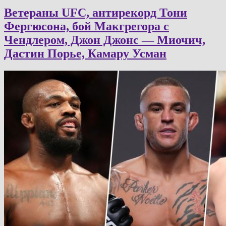
Ветераны UFC, антирекорд Тони
Фергюсона, бой Макгрегора с
Чендлером, Джон Джонс — Миочич,
Дастин Порье, Камару Усман