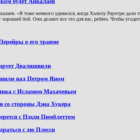
иком будет Анкалаев
алаев. «Я тоже немного удивился, когда Халилу Раунтри дали ти
 хороший бой. Они делают все это для вас, ребята. Чтобы угодит
Перейры о его травме
тирует Двалишвили
швили над Петром Яном
динка с Исламом Махачевым
я со стороны Дэна Хукера
дерется с Пэдди Пимблеттом
драться с дю Плесси