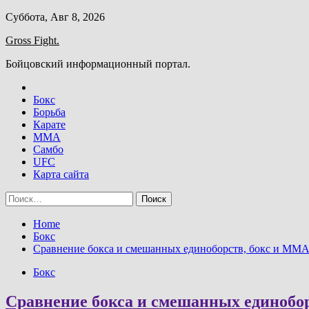
Skip
Суббота, Авг 8, 2026
to
Gross Fight.
content
Бойцовский информационный портал.
Бокс
Борьба
Карате
ММА
Самбо
UFC
Карта сайта
Найти:
Home
Бокс
Сравнение бокса и смешанных единоборств, бокс и MMA,
Бокс
Сравнение бокса и смешанных единобор