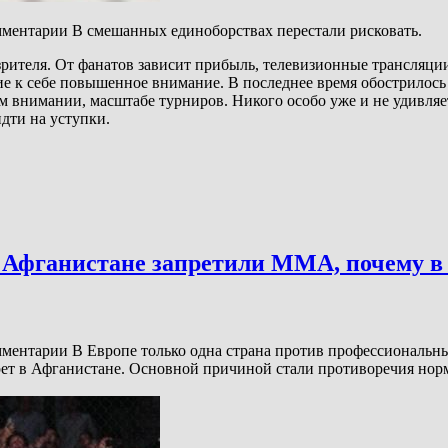
омментарии В смешанных единоборствах перестали рисковать.
рителя. От фанатов зависит прибыль, телевизионные трансляци
ие к себе повышенное внимание. В последнее время обострилос
ком внимании, масштабе турниров. Никого особо уже и не удивл
дти на уступки.
 Афганистане запретили ММА, почему 
омментарии В Европе только одна страна против профессиональ
ет в Афганистане. Основной причиной стали противоречия норма