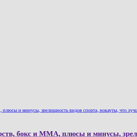
 плюсы и минусы, зрелищность видов спорта, нокауты, что луч
ств, бокс и MMA, плюсы и минусы, зрел