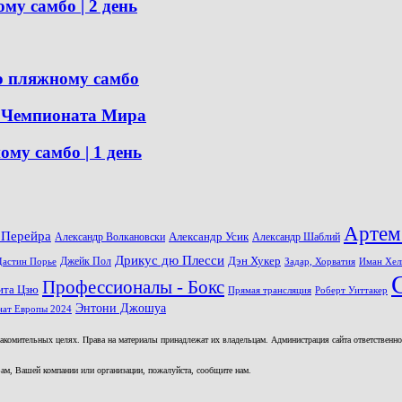
 самбо | 2 день
о пляжному самбо
я Чемпионата Мира
у самбо | 1 день
Артем
 Перейра
Александр Волкановски
Александр Усик
Александр Шаблий
Дрикус дю Плесси
Джейк Пол
Дэн Хукер
Дастин Порье
Задар, Хорватия
Иман Хел
Профессионалы - Бокс
ита Цзю
Прямая трансляция
Роберт Уиттакер
Энтони Джошуа
ат Европы 2024
комительных целях. Права на материалы принадлежат их владельцам. Администрация сайта ответственност
ам, Вашей компании или организации, пожалуйста, сообщите нам.