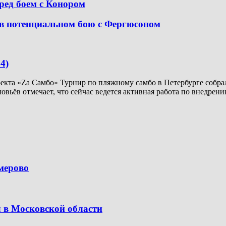
ред боем с Конором
в потенциальном бою с Фергюсоном
4)
кта «Za Самбо» Турнир по пляжному самбо в Петербурге собрал
ловьёв отмечает, что сейчас ведется активная работа по внедр
емерово
 в Московской области