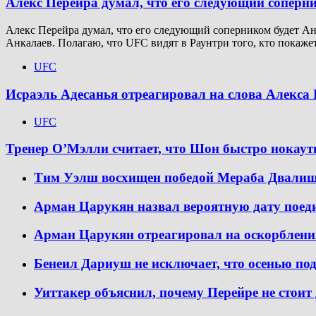
Алекс Перейра думал, что его следующий соперн
Алекс Перейра думал, что его следующий соперником будет Анк
Анкалаев. Полагаю, что UFC видят в Раунтри того, кто покажет
UFC
Исраэль Адесанья отреагировал на слова Алекса 
UFC
Тренер О’Мэлли считает, что Шон быстро нокау
Тим Уэлш восхищен победой Мераба Двали
Арман Царукян назвал вероятную дату пое
Арман Царукян отреагировал на оскорблени
Бенеил Дариуш не исключает, что осенью по
Уиттакер объяснил, почему Перейре не стоит 