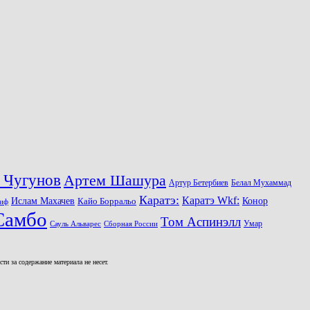
 Чугунов
Артем Шашура
Артур Бетербиев
Белал Мухаммад
Каратэ:
Каратэ Wkf:
Ислам Махачев
Конор
Кайо Борральо
иф
Самбо
Том Аспинэлл
Умар
Сауль Альварес
Сборная России
и за содержание материала не несет.