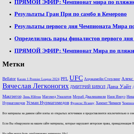
ПРЯМОЙ ЭФИР: Чемпионат мира по пляжному
Результаты Гран При по самбо в Кемерово
Результаты первого дня Чемпионата Мира п
Определились пары финалистов первого дн
ПРЯМОЙ ЭФИР: Чемпионат Мира по пляжном
Метки
UFC
PFL
Алекс
Bellator
Алджамейн Стерлинг
Karate 1 Premier League 2024
Вячеслав Легконогих
Дана Уайт
ДМИТРИЙ БИВОЛ
Макгрегор
Магомед Умалатов
Мераб Двалишвили
Наоя Иноуэ
Ник
Линь Юйтин
Усман Нурмагомедов
Нурмагомедов
Хамзат Чимаев
Фрэнсис Нганну
Чемпион
Все материалы на данном сайте взяты из открытых источников и предоставляются исключительно в озна
Если Вы обнаружили на нашем сайте материалы, которые нарушают авторские права, принадлежащие В
На сайте могут быть опубликованы материалы 18+!