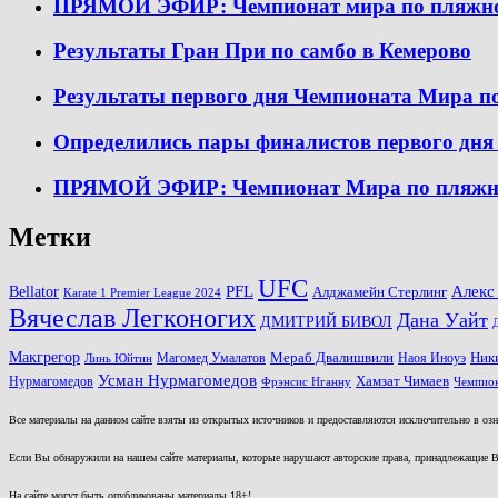
ПРЯМОЙ ЭФИР: Чемпионат мира по пляжному
Результаты Гран При по самбо в Кемерово
Результаты первого дня Чемпионата Мира п
Определились пары финалистов первого дн
ПРЯМОЙ ЭФИР: Чемпионат Мира по пляжном
Метки
UFC
PFL
Алекс
Bellator
Алджамейн Стерлинг
Karate 1 Premier League 2024
Вячеслав Легконогих
Дана Уайт
ДМИТРИЙ БИВОЛ
Макгрегор
Магомед Умалатов
Мераб Двалишвили
Наоя Иноуэ
Ник
Линь Юйтин
Усман Нурмагомедов
Нурмагомедов
Хамзат Чимаев
Фрэнсис Нганну
Чемпион
Все материалы на данном сайте взяты из открытых источников и предоставляются исключительно в озна
Если Вы обнаружили на нашем сайте материалы, которые нарушают авторские права, принадлежащие В
На сайте могут быть опубликованы материалы 18+!