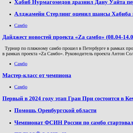
Хабиб Нурмагомедов дразнил Дану Уайта пе
Алджамейн Стерлинг оценил шансы Хабиба 
Самбо
Дайджест новостей проекта «Zа самбо» (08.04-14.0
Турнир по пляжному самбо прошел в Петербурге в рамках прое
в рамках проекта «Za Самбо». Руководитель проекта Антон Со
Самбо
Мастер-класс от чемпиона
Самбо
Первый в 2024 году этап Гран При состоится в К
Помощь Оренбургской области
Чемпионат ФСИН России по самбо стартовал