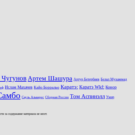
 Чугунов
Артем Шашура
Артур Бетербиев
Белал Мухаммад
Каратэ:
Каратэ Wkf:
Ислам Махачев
Конор
Кайо Борральо
иф
Самбо
Том Аспинэлл
Умар
Сауль Альварес
Сборная России
и за содержание материала не несет.