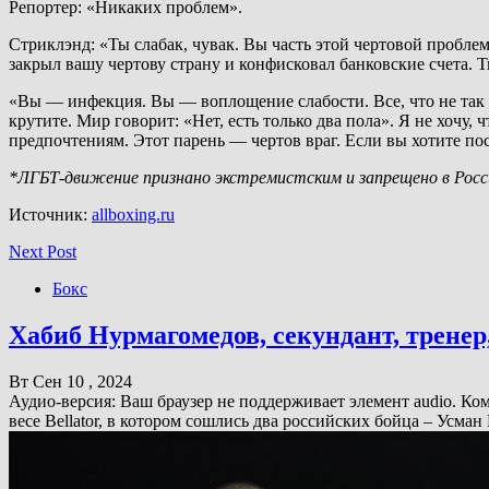
Репортер: «Никаких проблем».
Стриклэнд: «Ты слабак, чувак. Вы часть этой чертовой проблем
закрыл вашу чертову страну и конфисковал банковские счета. Т
«Вы — инфекция. Вы — воплощение слабости. Все, что не так с 
крутите. Мир говорит: «Нет, есть только два пола». Я не хочу,
предпочтениям. Этот парень — чертов враг. Если вы хотите пос
*ЛГБТ-движение признано экстремистским и запрещено в Росс
Источник:
allboxing.ru
Next Post
Бокс
Хабиб Нурмагомедов, секундант, трене
Вт Сен 10 , 2024
Аудио-версия: Ваш браузер не поддерживает элемент audio. 
весе Bellator, в котором сошлись два российских бойца – Усм