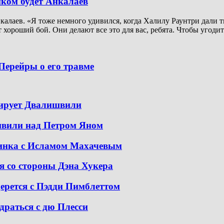
иком будет Анкалаев
алаев. «Я тоже немного удивился, когда Халилу Раунтри дали ти
 хороший бой. Они делают все это для вас, ребята. Чтобы угодит
Перейры о его травме
тирует Двалишвили
швили над Петром Яном
динка с Исламом Махачевым
я со стороны Дэна Хукера
дерется с Пэдди Пимблеттом
драться с дю Плесси