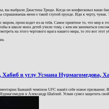
ы, вы выбрали Джастина Трюдо. Когда он конфисковал ваши банко
ы спрашиваешь меня о такой глупой ерунде. Иди к черту, чувак. 
миром, происходит из-за тебя. Самое приятное то, что мир в это
 чтобы в школе моих детей учили тому, с кем им заниматься сексо
мотреть на этого чертового врага нашего мира, то это вот этот 
ии.
р, Хабиб в углу Усмана Нурмагомедова, 
Комментарии Бывший чемпион UFC нашёл себе новое призвание. 
ан Нурмагомедов и Александр Шаблий. Усман сумел защитить свой