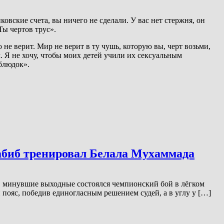
вские счета, вы ничего не сделали. У вас нет стержня, он
Ты чертов трус».
 не верит. Мир не верит в ту чушь, которую вы, черт возьми,
м. Я не хочу, чтобы моих детей учили их сексуальным
ублюдок».
Хабиб тренировал Белала Мухаммада
В минувшие выходные состоялся чемпионский бой в лёгком
 пояс, победив единогласным решением судей, а в углу у […]