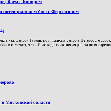
ред боем с Конором
в потенциальном бою с Фергюсоном
4)
кта «Za Самбо» Турнир по пляжному самбо в Петербурге собрал
ловьёв отмечает, что сейчас ведется активная работа по внедр
емерово
 в Московской области