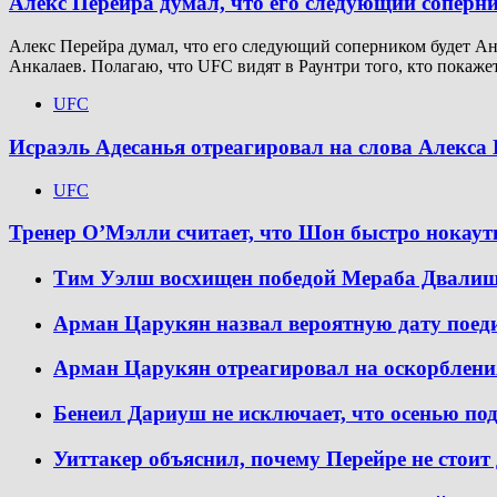
Алекс Перейра думал, что его следующий соперн
Алекс Перейра думал, что его следующий соперником будет Анк
Анкалаев. Полагаю, что UFC видят в Раунтри того, кто покажет
UFC
Исраэль Адесанья отреагировал на слова Алекса 
UFC
Тренер О’Мэлли считает, что Шон быстро нокау
Тим Уэлш восхищен победой Мераба Двали
Арман Царукян назвал вероятную дату пое
Арман Царукян отреагировал на оскорблени
Бенеил Дариуш не исключает, что осенью по
Уиттакер объяснил, почему Перейре не стоит 