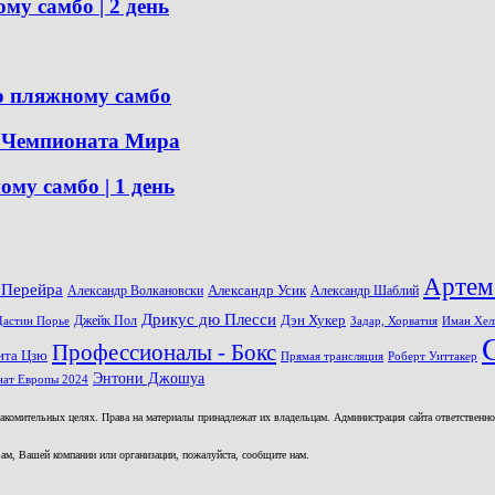
 самбо | 2 день
о пляжному самбо
я Чемпионата Мира
у самбо | 1 день
Артем
 Перейра
Александр Волкановски
Александр Усик
Александр Шаблий
Дрикус дю Плесси
Джейк Пол
Дэн Хукер
Дастин Порье
Задар, Хорватия
Иман Хел
Профессионалы - Бокс
ита Цзю
Прямая трансляция
Роберт Уиттакер
Энтони Джошуа
ат Европы 2024
комительных целях. Права на материалы принадлежат их владельцам. Администрация сайта ответственност
ам, Вашей компании или организации, пожалуйста, сообщите нам.