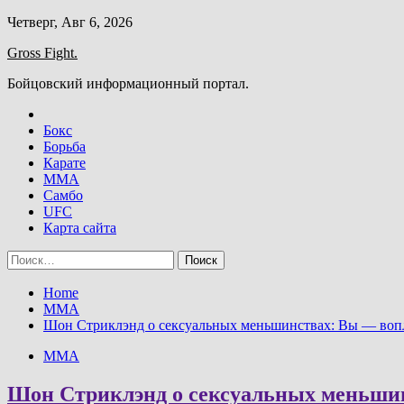
Skip
Четверг, Авг 6, 2026
to
Gross Fight.
content
Бойцовский информационный портал.
Бокс
Борьба
Карате
ММА
Самбо
UFC
Карта сайта
Найти:
Home
ММА
Шон Стриклэнд о сексуальных меньшинствах: Вы — воп
ММА
Шон Стриклэнд о сексуальных меньши