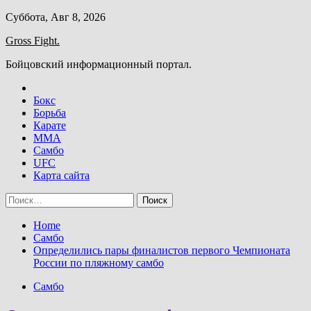
Skip
Суббота, Авг 8, 2026
to
Gross Fight.
content
Бойцовский информационный портал.
Бокс
Борьба
Карате
ММА
Самбо
UFC
Карта сайта
Найти:
Home
Самбо
Определились пары финалистов первого Чемпионата
России по пляжному самбо
Самбо