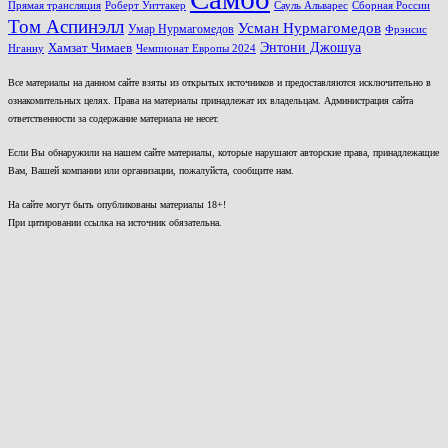
Прямая трансляция
Роберт Уиттакер
Сауль Альварес
Сборная России
Том Аспинэлл
Усман Нурмагомедов
Умар Нурмагомедов
Фрэнсис
Энтони Джошуа
Хамзат Чимаев
Нганну
Чемпионат Европы 2024
Все материалы на данном сайте взяты из открытых источников и предоставляются исключительно в
ознакомительных целях. Права на материалы принадлежат их владельцам. Администрация сайта
ответственности за содержание материала не несет.
Если Вы обнаружили на нашем сайте материалы, которые нарушают авторские права, принадлежащие
Вам, Вашей компании или организации, пожалуйста, сообщите нам.
На сайте могут быть опубликованы материалы 18+!
При цитировании ссылка на источник обязательна.