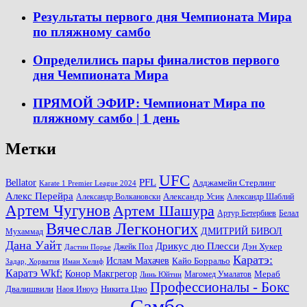
Результаты первого дня Чемпионата Мира
по пляжному самбо
Определились пары финалистов первого
дня Чемпионата Мира
ПРЯМОЙ ЭФИР: Чемпионат Мира по
пляжному самбо | 1 день
Метки
UFC
PFL
Bellator
Алджамейн Стерлинг
Karate 1 Premier League 2024
Алекс Перейра
Александр Волкановски
Александр Усик
Александр Шаблий
Артем Чугунов
Артем Шашура
Артур Бетербиев
Белал
Вячеслав Легконогих
ДМИТРИЙ БИВОЛ
Мухаммад
Дана Уайт
Дрикус дю Плесси
Джейк Пол
Дэн Хукер
Дастин Порье
Каратэ:
Ислам Махачев
Кайо Борральо
Задар, Хорватия
Иман Хелиф
Каратэ Wkf:
Конор Макгрегор
Магомед Умалатов
Мераб
Линь Юйтин
Профессионалы - Бокс
Двалишвили
Наоя Иноуэ
Никита Цзю
Самбо