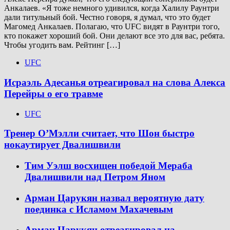
Анкалаев. «Я тоже немного удивился, когда Халилу Раунтри
дали титульный бой. Честно говоря, я думал, что это будет
Магомед Анкалаев. Полагаю, что UFC видят в Раунтри того,
кто покажет хороший бой. Они делают все это для вас, ребята.
Чтобы угодить вам. Рейтинг […]
UFC
Исраэль Адесанья отреагировал на слова Алекса
Перейры о его травме
UFC
Тренер О’Мэлли считает, что Шон быстро
нокаутирует Двалишвили
Тим Уэлш восхищен победой Мераба
Двалишвили над Петром Яном
Арман Царукян назвал вероятную дату
поединка с Исламом Махачевым
Арман Царукян отреагировал на