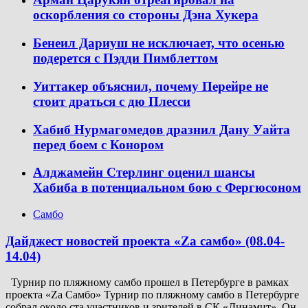
оскорбления со стороны Дэна Хукера
Бенеил Дариуш не исключает, что осенью
подерется с Пэдди Пимблеттом
Уиттакер объяснил, почему Перейре не
стоит драться с дю Плесси
Хабиб Нурмагомедов дразнил Дану Уайта
перед боем с Конором
Алджамейн Стерлинг оценил шансы
Хабиба в потенциальном бою с Фергюсоном
Самбо
Дайджест новостей проекта «Zа самбо» (08.04-
14.04)
Турнир по пляжному самбо прошел в Петербурге в рамках
проекта «Za Самбо» Турнир по пляжному самбо в Петербурге
собрал около ста участников и зрителей в СК «Динамит». Он