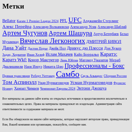
Метки
UFC
PFL
Bellator
Алджамейн Стерлинг
Karate 1 Premier League 2024
Алекс Перейра
Александр Волкановски
Александр Усик
Александр Шаблий
Артем Чугунов
Артем Шашура
Артур Бетербиев
Белал
Вячеслав Легконогих
ДМИТРИЙ БИВОЛ
Мухаммад
Дана Уайт
Дрикус дю Плесси
Джейк Пол
Дэн Хукер
Дастин Порье
Каратэ:
Ислам Махачев
Кайо Борральо
Задар, Хорватия
Иман Хелиф
Каратэ Wkf:
Конор Макгрегор
Магомед Умалатов
Мераб
Линь Юйтин
Профессионалы - Бокс
Двалишвили
Наоя Иноуэ
Никита Цзю
Самбо
Прямая трансляция
Роберт Уиттакер
Сауль Альварес
Сборная России
Том Аспинэлл
Усман Нурмагомедов
Умар Нурмагомедов
Фрэнсис
Энтони Джошуа
Хамзат Чимаев
Нганну
Чемпионат Европы 2024
Все материалы на данном сайте взяты из открытых источников и предоставляются исключительно в
ознакомительных целях. Права на материалы принадлежат их владельцам. Администрация сайта
ответственности за содержание материала не несет.
Если Вы обнаружили на нашем сайте материалы, которые нарушают авторские права, принадлежащие
Вам, Вашей компании или организации, пожалуйста, сообщите нам.