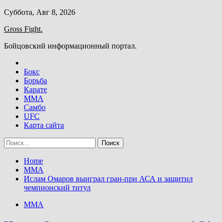
Skip
Суббота, Авг 8, 2026
to
Gross Fight.
content
Бойцовский информационный портал.
Бокс
Борьба
Карате
ММА
Самбо
UFC
Карта сайта
Найти:
Home
ММА
Ислам Омаров выиграл гран-при АСА и защитил
чемпионский титул
ММА