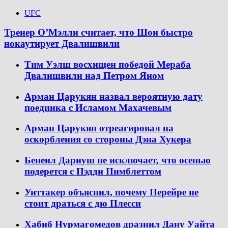
UFC
Тренер О’Мэлли считает, что Шон быстро
нокаутирует Двалишвили
Тим Уэлш восхищен победой Мераба
Двалишвили над Петром Яном
Арман Царукян назвал вероятную дату
поединка с Исламом Махачевым
Арман Царукян отреагировал на
оскорбления со стороны Дэна Хукера
Бенеил Дариуш не исключает, что осенью
подерется с Пэдди Пимблеттом
Уиттакер объяснил, почему Перейре не
стоит драться с дю Плесси
Хабиб Нурмагомедов дразнил Дану Уайта