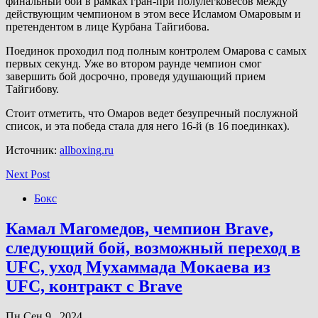
финальный бой в рамках гран-при полулегковесов между
действующим чемпионом в этом весе Исламом Омаровым и
претендентом в лице Курбана Тайгибова.
Поединок проходил под полным контролем Омарова с самых
первых секунд. Уже во втором раунде чемпион смог
завершить бой досрочно, проведя удушающий прием
Тайгибову.
Стоит отметить, что Омаров ведет безупречный послужной
список, и эта победа стала для него 16-й (в 16 поединках).
Источник:
allboxing.ru
Next Post
Бокс
Камал Магомедов, чемпион Brave,
следующий бой, возможный переход в
UFC, уход Мухаммада Мокаева из
UFC, контракт с Brave
Пн Сен 9 , 2024