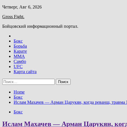
Skip
Четверг, Авг 6, 2026
to
Gross Fight.
content
Бойцовский информационный портал.
Бокс
Борьба
Карате
ММА
Самбо
UFC
Карта сайта
Найти:
Home
Бокс
Ислам Махачев — Арман Царукян, когда реванш, травма 
Бокс
Ислам Махачев — Арман Царукян, когд