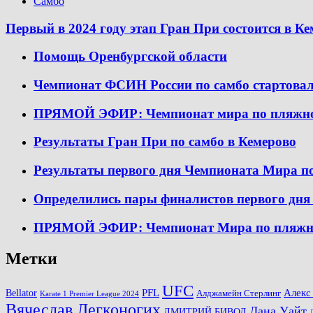
Самбо
Первый в 2024 году этап Гран При состоится в К
Помощь Оренбургской области
Чемпионат ФСИН России по самбо стартовал
ПРЯМОЙ ЭФИР: Чемпионат мира по пляжному
Результаты Гран При по самбо в Кемерово
Результаты первого дня Чемпионата Мира п
Определились пары финалистов первого дн
ПРЯМОЙ ЭФИР: Чемпионат Мира по пляжном
Метки
UFC
PFL
Алекс
Bellator
Алджамейн Стерлинг
Karate 1 Premier League 2024
Вячеслав Легконогих
Дана Уайт
ДМИТРИЙ БИВОЛ