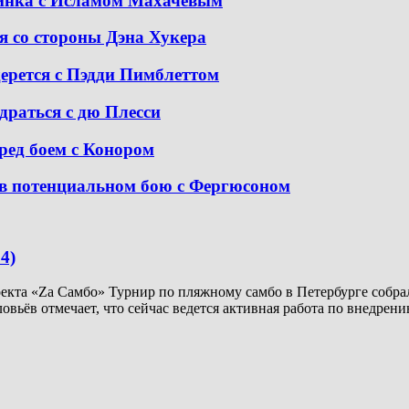
динка с Исламом Махачевым
я со стороны Дэна Хукера
дерется с Пэдди Пимблеттом
драться с дю Плесси
ред боем с Конором
в потенциальном бою с Фергюсоном
4)
кта «Za Самбо» Турнир по пляжному самбо в Петербурге собрал
ловьёв отмечает, что сейчас ведется активная работа по внедр