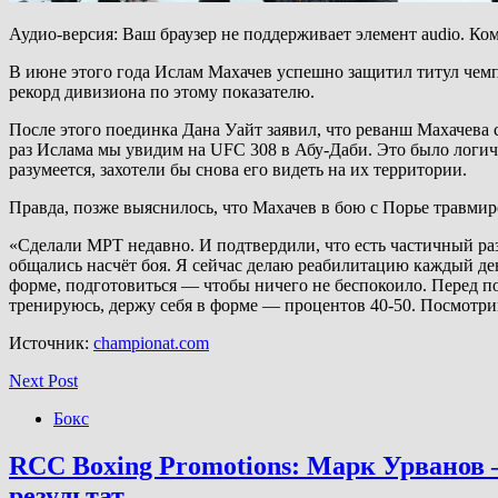
Аудио-версия: Ваш браузер не поддерживает элемент audio. Ко
В июне этого года Ислам Махачев успешно защитил титул чемпи
рекорд дивизиона по этому показателю.
После этого поединка Дана Уайт заявил, что реванш Махачева
раз Ислама мы увидим на UFC 308 в Абу-Даби. Это было логич
разумеется, захотели бы снова его видеть на их территории.
Правда, позже выяснилось, что Махачев в бою с Порье травмиров
«Сделали МРТ недавно. И подтвердили, что есть частичный ра
общались насчёт боя. Я сейчас делаю реабилитацию каждый ден
форме, подготовиться — чтобы ничего не беспокоило. Перед по
тренируюсь, держу себя в форме — процентов 40-50. Посмотрим
Источник:
championat.com
Next Post
Бокс
RCC Boxing Promotions: Марк Урванов —
результат