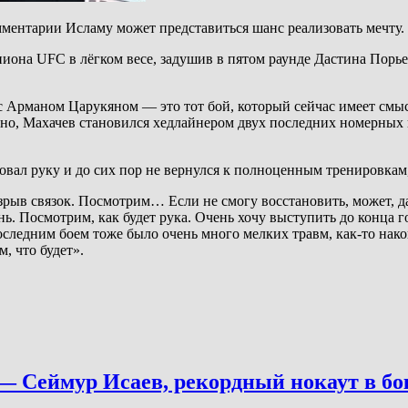
мментарии Исламу может представиться шанс реализовать мечту.
она UFC в лёгком весе, задушив в пятом раунде Дастина Порье.
 с Арманом Царукяном — это тот бой, который сейчас имеет смы
но, Махачев становился хедлайнером двух последних номерных и
ал руку и до сих пор не вернулся к полноценным тренировкам, а 
зрыв связок. Посмотрим… Если не смогу восстановить, может, д
ь. Посмотрим, как будет рука. Очень хочу выступить до конца г
следним боем тоже было очень много мелких травм, как-то накоп
, что будет».
 Сеймур Исаев, рекордный нокаут в бокс