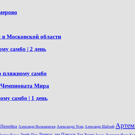
емерово
 в Московской области
 самбо | 2 день
о пляжному самбо
я Чемпионата Мира
у самбо | 1 день
Артем
 Перейра
Александр Волкановски
Александр Усик
Александр Шаблий
Дрикус дю Плесси
Джейк Пол
Дэн Хукер
Дастин Порье
Задар, Хорватия
Иман Хел