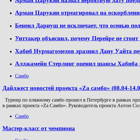
Арман Царукян назвал вероятную дату пое
Арман Царукян отреагировал на оскорблени
Бенеил Дариуш не исключает, что осенью по
Уиттакер объяснил, почему Перейре не стоит 
Хабиб Нурмагомедов дразнил Дану Уайта пе
Алджамейн Стерлинг оценил шансы Хабиба 
Самбо
Дайджест новостей проекта «Zа самбо» (08.04-14.0
Турнир по пляжному самбо прошел в Петербурге в рамках прое
в рамках проекта «Za Самбо». Руководитель проекта Антон Со
Самбо
Мастер-класс от чемпиона