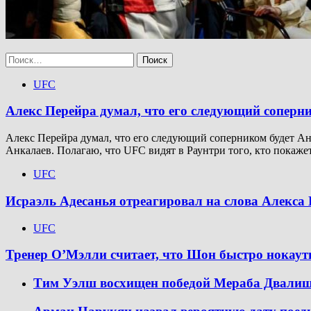
Найти:
UFC
Алекс Перейра думал, что его следующий соперн
Алекс Перейра думал, что его следующий соперником будет Анк
Анкалаев. Полагаю, что UFC видят в Раунтри того, кто покажет
UFC
Исраэль Адесанья отреагировал на слова Алекса 
UFC
Тренер О’Мэлли считает, что Шон быстро нокау
Тим Уэлш восхищен победой Мераба Двали