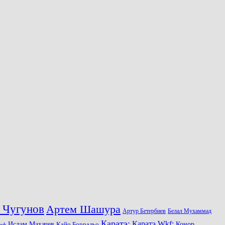
 Чугунов
Артем Шашура
Артур Бетербиев
Белал Мухаммад
Каратэ:
Каратэ Wkf:
Ислам Махачев
Конор
Кайо Борральо
иф