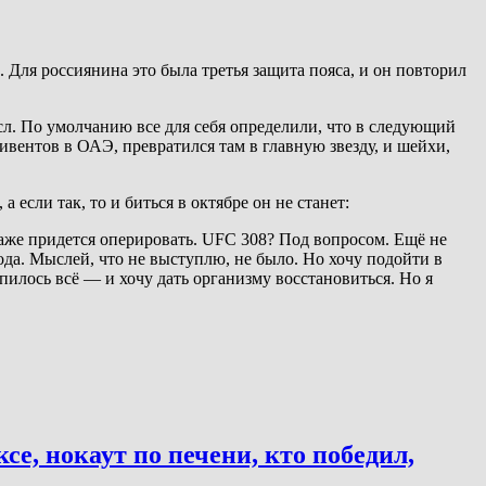
 Для россиянина это была третья защита пояса, и он повторил
сл. По умолчанию все для себя определили, что в следующий
вентов в ОАЭ, превратился там в главную звезду, и шейхи,
если так, то и биться в октябре он не станет:
аже придется оперировать. UFC 308? Под вопросом. Ещё не
ода. Мыслей, что не выступлю, не было. Но хочу подойти в
илось всё — и хочу дать организму восстановиться. Но я
е, нокаут по печени, кто победил,