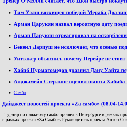
Тренер О’Мэлли считает, что Шон быстро нокау
Тим Уэлш восхищен победой Мераба Двали
Арман Царукян назвал вероятную дату пое
Арман Царукян отреагировал на оскорблени
Бенеил Дариуш не исключает, что осенью по
Уиттакер объяснил, почему Перейре не стоит 
Хабиб Нурмагомедов дразнил Дану Уайта пе
Алджамейн Стерлинг оценил шансы Хабиба 
Самбо
Дайджест новостей проекта «Zа самбо» (08.04-14.0
Турнир по пляжному самбо прошел в Петербурге в рамках прое
в рамках проекта «Za Самбо». Руководитель проекта Антон Со