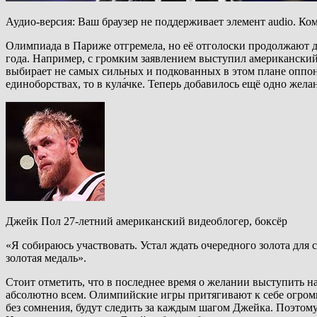
Аудио-версия: Ваш браузер не поддерживает элемент audio. Ко
Олимпиада в Париже отгремела, но её отголоски продолжают д
года. Например, с громким заявлением выступил американский 
выбирает не самых сильных и подкованных в этом плане оппон
единоборствах, то в кула́чке. Теперь добавилось ещё одно жела
Джейк Пол 27-летний американский видеоблогер, боксёр
«Я собираюсь участвовать. Устал ждать очередного золота для
золотая медаль».
Стоит отметить, что в последнее время о желании выступить н
абсолютно всем. Олимпийские игры притягивают к себе огромн
без сомнения, будут следить за каждым шагом Джейка. Поэтому