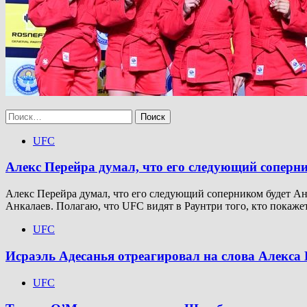
Найти:
UFC
Алекс Перейра думал, что его следующий соперн
Алекс Перейра думал, что его следующий соперником будет Анк
Анкалаев. Полагаю, что UFC видят в Раунтри того, кто покажет
UFC
Исраэль Адесанья отреагировал на слова Алекса 
UFC