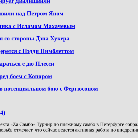
тирует Двалишвили
швили над Петром Яном
динка с Исламом Махачевым
я со стороны Дэна Хукера
дерется с Пэдди Пимблеттом
драться с дю Плесси
ред боем с Конором
в потенциальном бою с Фергюсоном
4)
кта «Za Самбо» Турнир по пляжному самбо в Петербурге собрал
ловьёв отмечает, что сейчас ведется активная работа по внедр