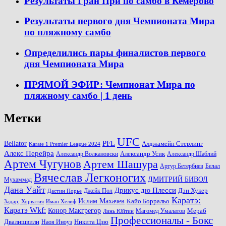
Результаты Гран При по самбо в Кемерово
Результаты первого дня Чемпионата Мира
по пляжному самбо
Определились пары финалистов первого
дня Чемпионата Мира
ПРЯМОЙ ЭФИР: Чемпионат Мира по
пляжному самбо | 1 день
Метки
UFC
PFL
Bellator
Алджамейн Стерлинг
Karate 1 Premier League 2024
Алекс Перейра
Александр Волкановски
Александр Усик
Александр Шаблий
Артем Чугунов
Артем Шашура
Артур Бетербиев
Белал
Вячеслав Легконогих
ДМИТРИЙ БИВОЛ
Мухаммад
Дана Уайт
Дрикус дю Плесси
Джейк Пол
Дэн Хукер
Дастин Порье
Каратэ:
Ислам Махачев
Кайо Борральо
Задар, Хорватия
Иман Хелиф
Каратэ Wkf:
Конор Макгрегор
Магомед Умалатов
Мераб
Линь Юйтин
Профессионалы - Бокс
Двалишвили
Наоя Иноуэ
Никита Цзю