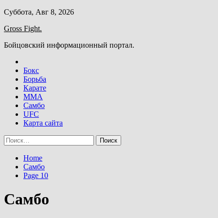
Skip
Суббота, Авг 8, 2026
to
Gross Fight.
content
Бойцовский информационный портал.
Бокс
Борьба
Карате
ММА
Самбо
UFC
Карта сайта
Найти:
Home
Самбо
Page 10
Самбо