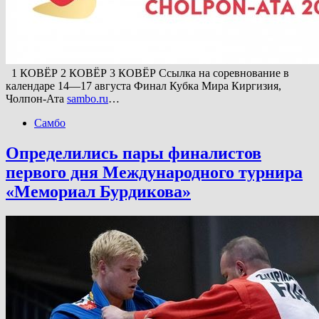
1 КОВЁР 2 КОВЁР 3 КОВЁР Ссылка на соревнование в
календаре 14—17 августа Финал Кубка Мира Киргизия,
Чолпон-Ата
sambo.ru
…
Самбо
Определились пары финалистов
первого дня Международного турнира
«Мемориал Бурдикова»