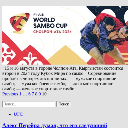
15 и 16 августа в городе Чолпон-Ата, Кыргызстан состоится
второй в 2024 году Кубок Мира по самбо. Соревнование
пройдёт в четырёх дисциплинах: — мужское спортивное
самбо; — мужское боевое самбо; — женское спортивное
самбо; — женское спортивное самбо.…
Пагинация
Previous
1
…
6
7
8
9
10
записей
Найти:
UFC
Алекс Перейра думал, что его следующий