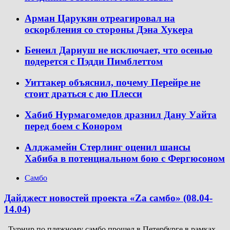
Арман Царукян отреагировал на
оскорбления со стороны Дэна Хукера
Бенеил Дариуш не исключает, что осенью
подерется с Пэдди Пимблеттом
Уиттакер объяснил, почему Перейре не
стоит драться с дю Плесси
Хабиб Нурмагомедов дразнил Дану Уайта
перед боем с Конором
Алджамейн Стерлинг оценил шансы
Хабиба в потенциальном бою с Фергюсоном
Самбо
Дайджест новостей проекта «Zа самбо» (08.04-
14.04)
Турнир по пляжному самбо прошел в Петербурге в рамках