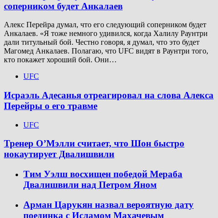
соперником будет Анкалаев
Алекс Перейра думал, что его следующий соперником будет
Анкалаев. «Я тоже немного удивился, когда Халилу Раунтри
дали титульный бой. Честно говоря, я думал, что это будет
Магомед Анкалаев. Полагаю, что UFC видят в Раунтри того,
кто покажет хороший бой. Они…
UFC
Исраэль Адесанья отреагировал на слова Алекса
Перейры о его травме
UFC
Тренер О’Мэлли считает, что Шон быстро
нокаутирует Двалишвили
Тим Уэлш восхищен победой Мераба
Двалишвили над Петром Яном
Арман Царукян назвал вероятную дату
поединка с Исламом Махачевым