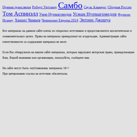
Самбо
Прямая трансляция
Роберт Уиттакер
Сауль Альварес
Сборная России
Том Аспинэлл
Усман Нурмагомедов
Умар Нурмагомедов
Фрэнсис
Энтони Джошуа
Хамзат Чимаев
Нганну
Чемпионат Европы 2024
Все материалы на данном сайте взяты из открытых источников и предоставляются исключительно в
ознакомительных целях. Права на материалы принадлежат их владельцам. Администрация сайта
ответственности за содержание материала не несет.
Если Вы обнаружили на нашем сайте материалы, которые нарушают авторские права, принадлежащие
Вам, Вашей компании или организации, пожалуйста, сообщите нам.
На сайте могут быть опубликованы материалы 18+!
При цитировании ссылка на источник обязательна.