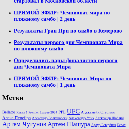
стартовал в Московской области
ПРЯМОЙ ЭФИР: Чемпионат мира по
пляжному самбо | 2 день
Результаты Гран При по самбо в Кемерово
Результаты первого дня Чемпионата Мира
по пляжному самбо
Определились пары финалистов первого
дня Чемпионата Мира
ПРЯМОЙ ЭФИР: Чемпионат Мира по
пляжному самбо | 1 день
Метки
UFC
PFL
Bellator
Алджамейн Стерлинг
Karate 1 Premier League 2024
Алекс Перейра
Александр Волкановски
Александр Усик
Александр Шаблий
Артем Чугунов
Артем Шашура
Артур Бетербиев
Белал