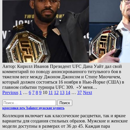
Автор: Кирилл Иванов Президент UFC Дана Уайт дал свой
комментарий по поводу анонсированного титульного боя в
тяжелом весе между Джоном Джонсом и Стипе Миочичем,
который должен состояться 16 ноября в Нью-Йорке (США) в
главном событии турнира UFC 309. «У меня…
Пагинация
Previous
1
…
6
7
8
9
10
11
12
13
14
…
37
Next
записей
Найти:
кроссовки new balance мужские купить
Коллекция включает как классические расцветки, так и яркие
варианты для создания стильных образов. Мужские и женские
модели доступны в размерах от 36 до 45. Каждая пара