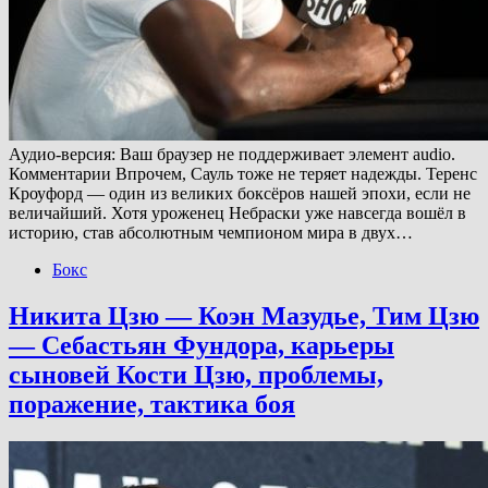
Аудио-версия: Ваш браузер не поддерживает элемент audio.
Комментарии Впрочем, Сауль тоже не теряет надежды. Теренс
Кроуфорд — один из великих боксёров нашей эпохи, если не
величайший. Хотя уроженец Небраски уже навсегда вошёл в
историю, став абсолютным чемпионом мира в двух…
Бокс
Никита Цзю — Коэн Мазудье, Тим Цзю
— Себастьян Фундора, карьеры
сыновей Кости Цзю, проблемы,
поражение, тактика боя