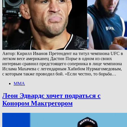
Автор: Кирилл Иванов Претендент на титул чемпиона UFC в
легком весе американец Дастин Порье в одном из своих
интервью сравнил предстоящего соперника в лице чемпиона
Ислама Махачева с легендарным Хабибом Нурмагомедовым,
с которым также проводил бой. «Если честно, то борьба…
ММА
Леон Эдвардс хочет подраться с
Конором Макгрегором