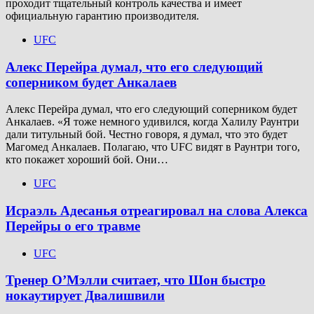
проходит тщательный контроль качества и имеет
официальную гарантию производителя.
UFC
Алекс Перейра думал, что его следующий
соперником будет Анкалаев
Алекс Перейра думал, что его следующий соперником будет
Анкалаев. «Я тоже немного удивился, когда Халилу Раунтри
дали титульный бой. Честно говоря, я думал, что это будет
Магомед Анкалаев. Полагаю, что UFC видят в Раунтри того,
кто покажет хороший бой. Они…
UFC
Исраэль Адесанья отреагировал на слова Алекса
Перейры о его травме
UFC
Тренер О’Мэлли считает, что Шон быстро
нокаутирует Двалишвили