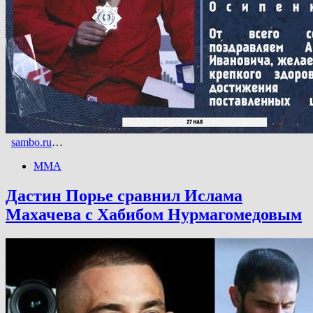
sambo.ru
…
ММА
Дастин Порье сравнил Ислама
Махачева с Хабибом Нурмагомедовым