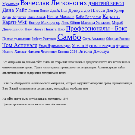
Вячеслав Легконогих
ДМИТРИЙ БИВОЛ
Мухаммад
Дана Уайт
Дрикус дю Плесси
Джейк Пол
Дэн Хукер
Дастин Порье
Каратэ:
Ислам Махачев
Кайо Борральо
Задар, Хорватия
Иман Хелиф
Каратэ Wkf:
Конор Макгрегор
Магомед Умалатов
Мераб
Линь Юйтин
Профессионалы - Бокс
Двалишвили
Наоя Иноуэ
Никита Цзю
Самбо
Прямая трансляция
Роберт Уиттакер
Сауль Альварес
Сборная России
Том Аспинэлл
Усман Нурмагомедов
Умар Нурмагомедов
Фрэнсис
Энтони Джошуа
Хамзат Чимаев
Нганну
Чемпионат Европы 2024
Все материалы на данном сайте взяты из открытых источников и предоставляются исключительно в
ознакомительных целях. Права на материалы принадлежат их владельцам. Администрация сайта
ответственности за содержание материала не несет.
Если Вы обнаружили на нашем сайте материалы, которые нарушают авторские права, принадлежащие
Вам, Вашей компании или организации, пожалуйста, сообщите нам.
На сайте могут быть опубликованы материалы 18+!
При цитировании ссылка на источник обязательна.