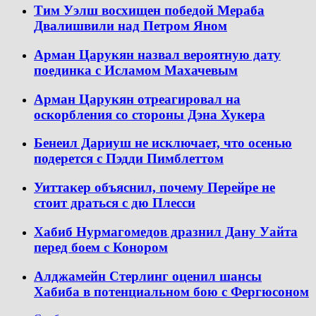
Тим Уэлш восхищен победой Мераба
Двалишвили над Петром Яном
Арман Царукян назвал вероятную дату
поединка с Исламом Махачевым
Арман Царукян отреагировал на
оскорбления со стороны Дэна Хукера
Бенеил Дариуш не исключает, что осенью
подерется с Пэдди Пимблеттом
Уиттакер объяснил, почему Перейре не
стоит драться с дю Плесси
Хабиб Нурмагомедов дразнил Дану Уайта
перед боем с Конором
Алджамейн Стерлинг оценил шансы
Хабиба в потенциальном бою с Фергюсоном