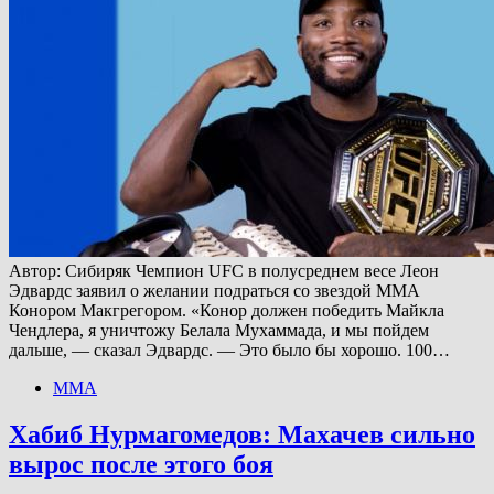
Автор: Сибиряк Чемпион UFC в полусреднем весе Леон
Эдвардс заявил о желании подраться со звездой ММА
Конором Макгрегором. «Конор должен победить Майкла
Чендлера, я уничтожу Белала Мухаммада, и мы пойдем
дальше, — сказал Эдвардс. — Это было бы хорошо. 100…
ММА
Хабиб Нурмагомедов: Махачев сильно
вырос после этого боя