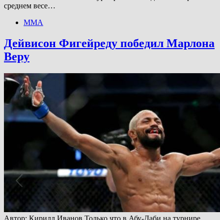
среднем весе…
ММА
Дейвисон Фигейреду победил Марлона
Веру
Автор: Кирилл Иванов Только что в Абу-Даби на турнире