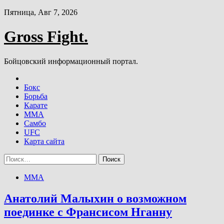
Skip
Пятница, Авг 7, 2026
to
content
Gross Fight.
Бойцовский информационный портал.
Бокс
Борьба
Карате
ММА
Самбо
UFC
Карта сайта
Найти:
ММА
Анатолий Малыхин о возможном
поединке с Франсисом Нганну