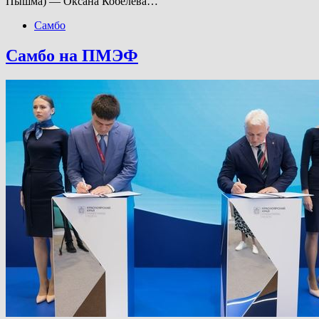
Пышма) — Оксана Кобелева…
Самбо
Самбо на ПМЭФ