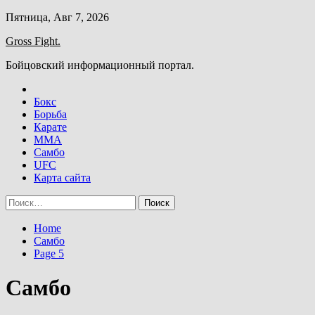
Skip
Пятница, Авг 7, 2026
to
Gross Fight.
content
Бойцовский информационный портал.
Бокс
Борьба
Карате
ММА
Самбо
UFC
Карта сайта
Найти:
Home
Самбо
Page 5
Самбо