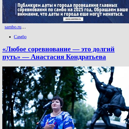
sambo.ru
…
Самбо
«Любое соревнование — это долгий
путь» — Анастасия Кондратьева