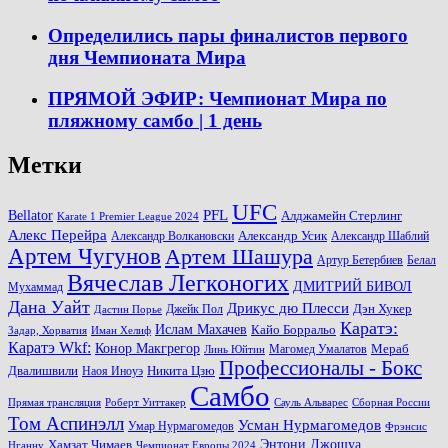
Определились пары финалистов первого
дня Чемпионата Мира
ПРЯМОЙ ЭФИР: Чемпионат Мира по
пляжному самбо | 1 день
Метки
UFC
PFL
Bellator
Алджамейн Стерлинг
Karate 1 Premier League 2024
Алекс Перейра
Александр Волкановски
Александр Усик
Александр Шаблий
Артем Чугунов
Артем Шашура
Артур Бетербиев
Белал
Вячеслав Легконогих
ДМИТРИЙ БИВОЛ
Мухаммад
Дана Уайт
Дрикус дю Плесси
Джейк Пол
Дэн Хукер
Дастин Порье
Каратэ:
Ислам Махачев
Кайо Борральо
Задар, Хорватия
Иман Хелиф
Каратэ Wkf:
Конор Макгрегор
Магомед Умалатов
Мераб
Линь Юйтин
Профессионалы - Бокс
Двалишвили
Наоя Иноуэ
Никита Цзю
Самбо
Прямая трансляция
Роберт Уиттакер
Сауль Альварес
Сборная России
Том Аспинэлл
Усман Нурмагомедов
Умар Нурмагомедов
Фрэнсис
Энтони Джошуа
Хамзат Чимаев
Нганну
Чемпионат Европы 2024