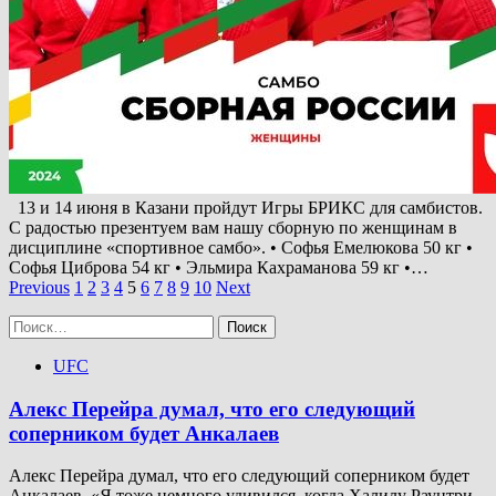
13 и 14 июня в Казани пройдут Игры БРИКС для самбистов.
С радостью презентуем вам нашу сборную по женщинам в
дисциплине «спортивное самбо». • Софья Емелюкова 50 кг •
Софья Циброва 54 кг • Эльмира Кахраманова 59 кг •…
Пагинация
Previous
1
2
3
4
5
6
7
8
9
10
Next
записей
Найти:
UFC
Алекс Перейра думал, что его следующий
соперником будет Анкалаев
Алекс Перейра думал, что его следующий соперником будет
Анкалаев. «Я тоже немного удивился, когда Халилу Раунтри