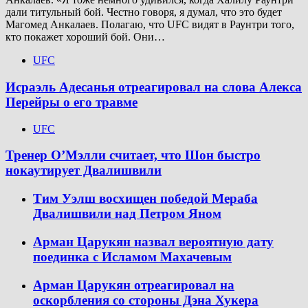
дали титульный бой. Честно говоря, я думал, что это будет
Магомед Анкалаев. Полагаю, что UFC видят в Раунтри того,
кто покажет хороший бой. Они…
UFC
Исраэль Адесанья отреагировал на слова Алекса
Перейры о его травме
UFC
Тренер О’Мэлли считает, что Шон быстро
нокаутирует Двалишвили
Тим Уэлш восхищен победой Мераба
Двалишвили над Петром Яном
Арман Царукян назвал вероятную дату
поединка с Исламом Махачевым
Арман Царукян отреагировал на
оскорбления со стороны Дэна Хукера