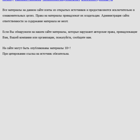
Все материалы на данном сайте взяты из открытых источников и предоставляются исключительно в
ознакомительных целях. Права на материалы принадлежат их владельцам. Администрация сайта
ответственности за содержание материала не несет.
Если Вы обнаружили на нашем сайте материалы, которые нарушают авторские права, принадлежащие
Вам, Вашей компании или организации, пожалуйста, сообщите нам.
На сайте могут быть опубликованы материалы 18+!
При цитировании ссылка на источник обязательна.