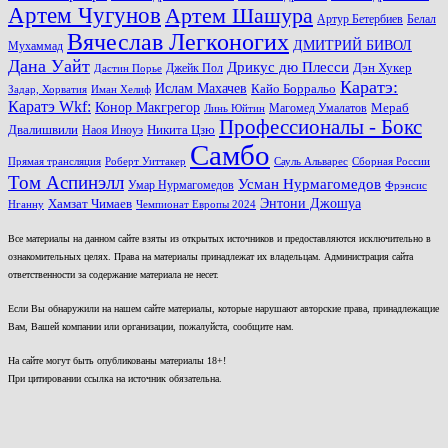
Артем Чугунов
Артем Шашура
Артур Бетербиев
Белал
Вячеслав Легконогих
ДМИТРИЙ БИВОЛ
Мухаммад
Дана Уайт
Дрикус дю Плесси
Джейк Пол
Дэн Хукер
Дастин Порье
Каратэ:
Ислам Махачев
Кайо Борральо
Задар, Хорватия
Иман Хелиф
Каратэ Wkf:
Конор Макгрегор
Магомед Умалатов
Мераб
Линь Юйтин
Профессионалы - Бокс
Двалишвили
Наоя Иноуэ
Никита Цзю
Самбо
Прямая трансляция
Роберт Уиттакер
Сауль Альварес
Сборная России
Том Аспинэлл
Усман Нурмагомедов
Умар Нурмагомедов
Фрэнсис
Энтони Джошуа
Хамзат Чимаев
Нганну
Чемпионат Европы 2024
Все материалы на данном сайте взяты из открытых источников и предоставляются исключительно в
ознакомительных целях. Права на материалы принадлежат их владельцам. Администрация сайта
ответственности за содержание материала не несет.
Если Вы обнаружили на нашем сайте материалы, которые нарушают авторские права, принадлежащие
Вам, Вашей компании или организации, пожалуйста, сообщите нам.
На сайте могут быть опубликованы материалы 18+!
При цитировании ссылка на источник обязательна.