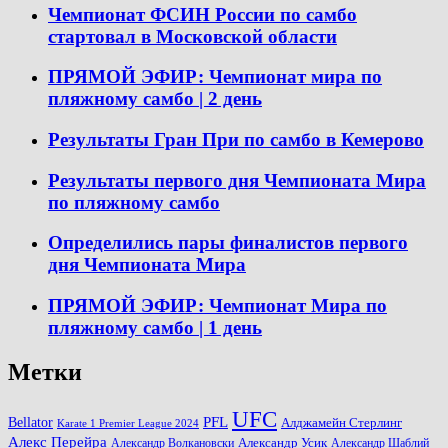
Чемпионат ФСИН России по самбо
стартовал в Московской области
ПРЯМОЙ ЭФИР: Чемпионат мира по
пляжному самбо | 2 день
Результаты Гран При по самбо в Кемерово
Результаты первого дня Чемпионата Мира
по пляжному самбо
Определились пары финалистов первого
дня Чемпионата Мира
ПРЯМОЙ ЭФИР: Чемпионат Мира по
пляжному самбо | 1 день
Метки
UFC
PFL
Bellator
Алджамейн Стерлинг
Karate 1 Premier League 2024
Алекс Перейра
Александр Волкановски
Александр Усик
Александр Шаблий