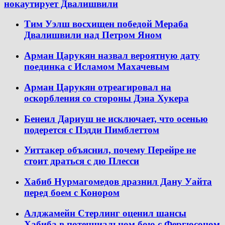
нокаутирует Двалишвили
Тим Уэлш восхищен победой Мераба
Двалишвили над Петром Яном
Арман Царукян назвал вероятную дату
поединка с Исламом Махачевым
Арман Царукян отреагировал на
оскорбления со стороны Дэна Хукера
Бенеил Дариуш не исключает, что осенью
подерется с Пэдди Пимблеттом
Уиттакер объяснил, почему Перейре не
стоит драться с дю Плесси
Хабиб Нурмагомедов дразнил Дану Уайта
перед боем с Конором
Алджамейн Стерлинг оценил шансы
Хабиба в потенциальном бою с Фергюсоном