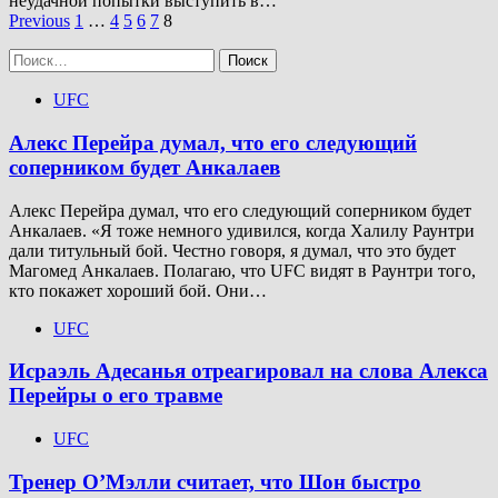
неудачной попытки выступить в…
Пагинация
Previous
1
…
4
5
6
7
8
записей
Найти:
UFC
Алекс Перейра думал, что его следующий
соперником будет Анкалаев
Алекс Перейра думал, что его следующий соперником будет
Анкалаев. «Я тоже немного удивился, когда Халилу Раунтри
дали титульный бой. Честно говоря, я думал, что это будет
Магомед Анкалаев. Полагаю, что UFC видят в Раунтри того,
кто покажет хороший бой. Они…
UFC
Исраэль Адесанья отреагировал на слова Алекса
Перейры о его травме
UFC
Тренер О’Мэлли считает, что Шон быстро