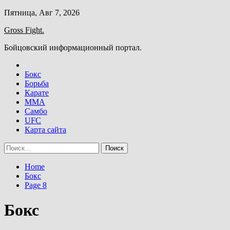
Skip
Пятница, Авг 7, 2026
to
Gross Fight.
content
Бойцовский информационный портал.
Бокс
Борьба
Карате
ММА
Самбо
UFC
Карта сайта
Найти:
Home
Бокс
Page 8
Бокс