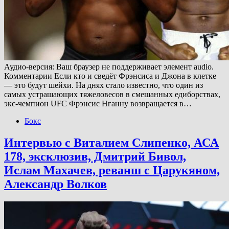
Аудио-версия: Ваш браузер не поддерживает элемент audio.
Комментарии Если кто и сведёт Фрэнсиса и Джона в клетке
— это будут шейхи. На днях стало известно, что один из
самых устрашающих тяжеловесов в смешанных едиборствах,
экс-чемпион UFC Фрэнсис Нганну возвращается в…
Бокс
Интервью с Виталием Слипенко, АСА
178, эксклюзив, Дмитрий Бивол,
Ислам Махачев, реванш с Царукяном,
Александр Волков