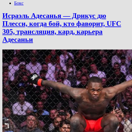
Бокс
Исраэль Адесанья — Дрикус дю
Плесси, когда бой, кто фаворит, UFC
305, трансляция, кард, карьера
Адесаньи